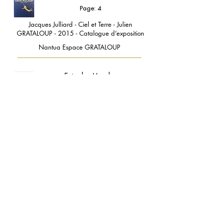
Page: 4
Jacques Julliard - Ciel et Terre - Julien
GRATALOUP - 2015 - Catalogue d’exposition
Nantua Espace GRATALOUP
Entre les Mondes
Page: 26
Musée GRATALOUP - Éditions Musée
GRATALOUP - 2026 - Catalogue d’exposition
View online
contact@grataloup.fr