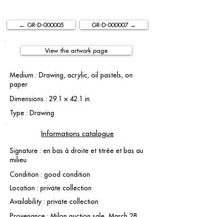
← GR-D-000005
GR-D-000007 →
View the artwork page
Medium : Drawing, acrylic, oil pastels, on
paper
Dimensions : 29.1 × 42.1 in.
Type : Drawing
Informations catalogue
Signature : en bas à droite et titrée et bas au
milieu
Condition : good condition
Location : private collection
Availability : private collection
Provenance : Milon auction sale, March 28,