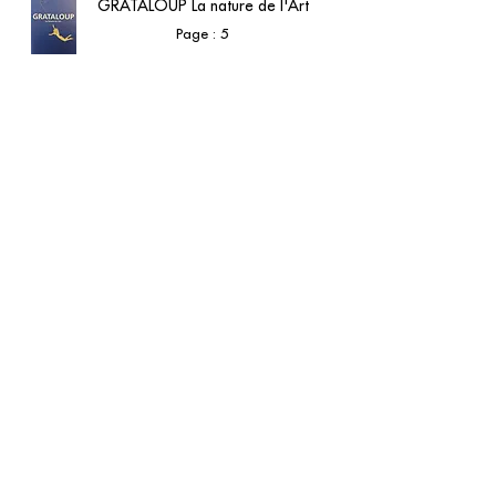
GRATALOUP La nature de l'Art
Page : 5
Jacques Julliard - Ciel et Terre - Julien
GRATALOUP - 2015 - Catalogue d’exposition
Nantua Espace GRATALOUP
Les couleurs de l'Eau
Page : 10
Musée GRATALOUP - Éditions musée
GRATALOUP - 2025 - Catalogue d’exposition
Voir en ligne
contact@grataloup.fr