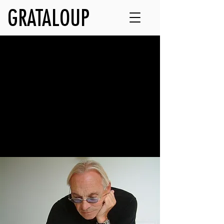
GRATALOUP
L'œuvre
Découvrez les grandes familles
d’œuvres de GRATALOUP.
Parcourez les peintures, les œuvres sur
papier, les créations urbaines, les objets
& installations et rentrez dans l’univers
de l’artiste.