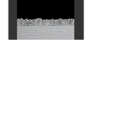
ICE LANDSCAPE 2
2016
— Collection particulière —