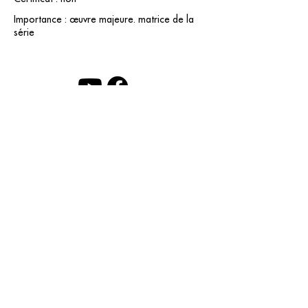
Importance : œuvre majeure. matrice de la
série
contact@grataloup.fr
GRATALOUP
ARTISTE PEINTRE
Site officiel du peintre GRATALOUP et de son
œuvre.
Peintures, dessins, objets, art urbain, biographie
complète, expositions et catalogue raisonné en
ligne.
Catalogue raisonné en cours d’établissement.
Mentions légales