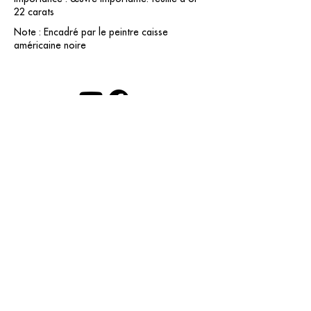
22 carats
Note : Encadré par le peintre caisse
américaine noire
contact@grataloup.fr
GRATALOUP
ARTISTE PEINTRE
Site officiel du peintre GRATALOUP et de son
œuvre.
Peintures, dessins, objets, art urbain, biographie
complète, expositions et catalogue raisonné en
ligne.
Catalogue raisonné en cours d’établissement.