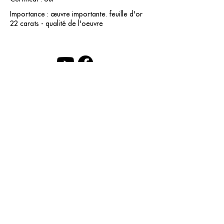
Importance : œuvre importante. feuille d'or
22 carats - qualité de l'oeuvre
contact@grataloup.fr
GRATALOUP
ARTISTE PEINTRE
Site officiel du peintre GRATALOUP et de son
œuvre.
Peintures, dessins, objets, art urbain, biographie
complète, expositions et catalogue raisonné en
ligne.
Catalogue raisonné en cours d’établissement.
Mentions légales