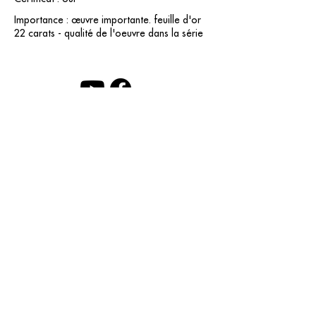
Importance : œuvre importante. feuille d'or
22 carats - qualité de l'oeuvre dans la série
contact@grataloup.fr
GRATALOUP
ARTISTE PEINTRE
Site officiel du peintre GRATALOUP et de son
œuvre.
Peintures, dessins, objets, art urbain, biographie
complète, expositions et catalogue raisonné en
ligne.
Catalogue raisonné en cours d’établissement.
Mentions légales