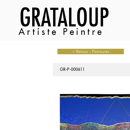
GRATALOUP
Artiste Peintre
< Retour - Peintures
GR-P-000611