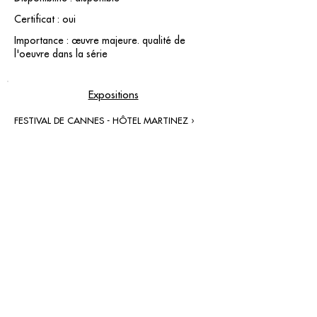
Certificat : oui
Importance : œuvre majeure. qualité de
l'oeuvre dans la série
Expositions
FESTIVAL DE CANNES - HÔTEL MARTINEZ ›
contact@grataloup.fr
GRATALOUP
ARTISTE PEINTRE
Site officiel du peintre GRATALOUP et de son
œuvre.