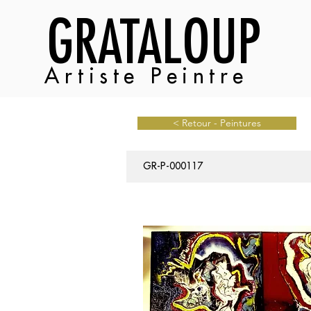
GRATALOUP
Artiste Peintre
< Retour - Peintures
GR-P-000117