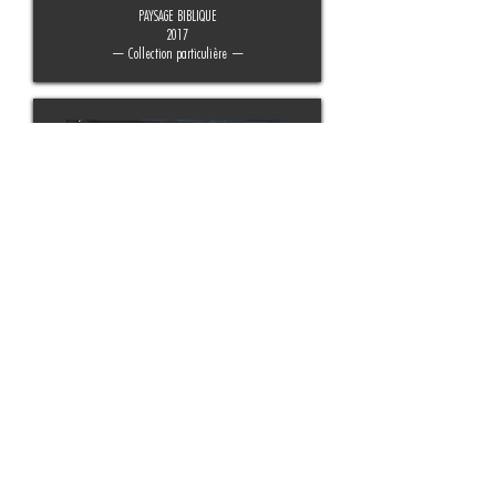
PAYSAGE BIBLIQUE
2017
— Collection particulière —
JARDIN/RIVAGES
2017
— Collection particulière —