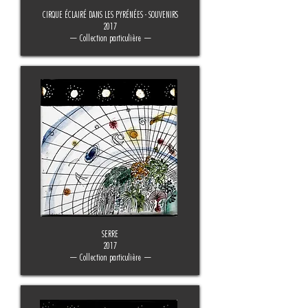
CIRQUE ÉCLAIRÉ DANS LES PYRÉNÉES - SOUVENIRS
2017
— Collection particulière —
SERRE
2017
— Collection particulière —