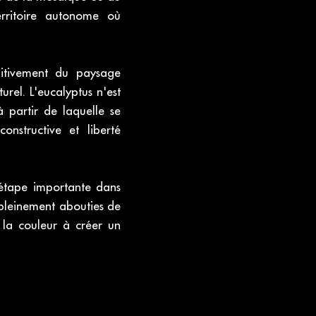
erritoire autonome où
nitivement du paysage
rel. L'eucalyptus n'est
à partir de laquelle se
nstructive et liberté
étape importante dans
 pleinement abouties de
e la couleur à créer un