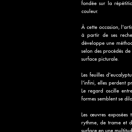
fondée sur la répétit
couleur.
À cette occasion, l'ar
à partir de ses rech
développe une méthode 
selon des procédés de m
surface picturale.
Les feuilles d'eucalypt
l'infini, elles perdent
Le regard oscille entr
formes semblent se dila
Les œuvres exposées 
rythme, de trame et d
surface en une multitu