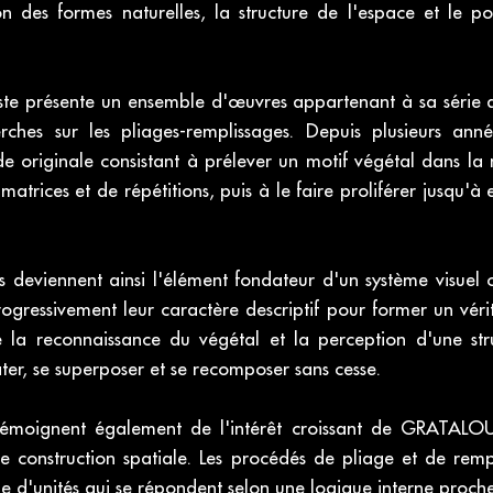
ion des formes naturelles, la structure de l'espace et le 
tiste présente un ensemble d'œuvres appartenant à sa série d
erches sur les pliages-remplissages. Depuis plusieurs a
originale consistant à prélever un motif végétal dans la 
atrices et de répétitions, puis à le faire proliférer jusqu'à e
us deviennent ainsi l'élément fondateur d'un système visuel 
 progressivement leur caractère descriptif pour former un vé
e la reconnaissance du végétal et la perception d'une str
ter, se superposer et se recomposer sans cesse.
témoignent également de l'intérêt croissant de GRATALOU
e construction spatiale. Les procédés de pliage et de remp
de d'unités qui se répondent selon une logique interne proc