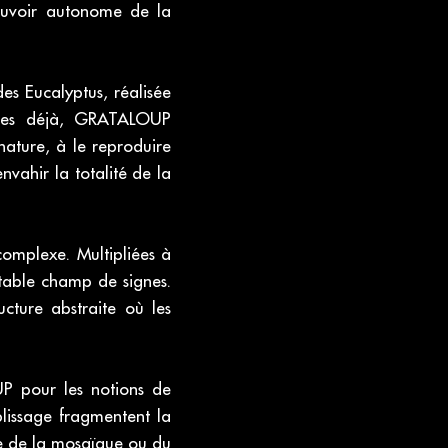
pouvoir autonome de la
es Eucalyptus, réalisée
nnées déjà, GRATALOUP
nature, à le reproduire
nvahir la totalité de la
complexe. Multipliées à
ritable champ de signes.
ucture abstraite où les
P pour les notions de
lissage fragmentent la
he de la mosaïque ou du