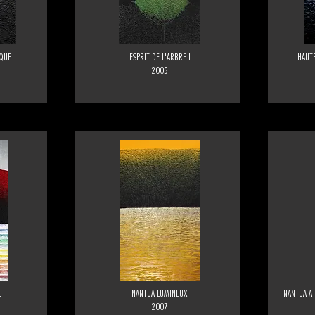
YQUE
ESPRIT DE L'ARBRE I
HAUTE
2005
E
NANTUA LUMINEUX
NANTUA A 
2007