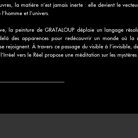
res, la matière n’est jamais inerte : elle devient le vecteu
 l’homme et l’univers.
ative, la peinture de GRATALOUP déploie un langage résol
-delà des apparences pour redécouvrir un monde où la na
 se rejoignent. À travers ce passage du visible à l’invisible, d
 l’Irréel vers le Réel propose une méditation sur les mystères 
sition
a Bil - Luxembourg - DE L’IRRÉEL VERS LE RÉEL