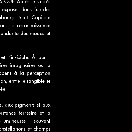
ALOUP. Après le succès
à exposer dans l’un des
bourg était Capitale
ans la reconnaissance
dépendante des modes et
 l’invisible. À partir
res imaginaires où la
ppent à la perception
ion, entre le tangible et
éel.
les, aux pigments et aux
istence terrestre et la
s lumineuses — souvent
onstellations et champs