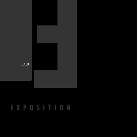
E
1/19
N EXPOSITION