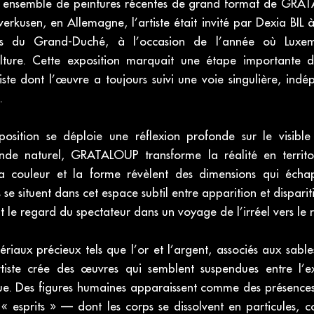
nt ensemble de peintures récentes de grand format de GRAT
erkusen, en Allemagne, l’artiste était invité par Dexia BIL 
urs du Grand-Duché, à l’occasion de l’année où Luxem
ture. Cette exposition marquait une étape importante d
tiste dont l’œuvre a toujours suivi une voie singulière, in
.
sition se déploie une réflexion profonde sur le visible et
de naturel, GRATALOUP transforme la réalité en territoi
la couleur et la forme révèlent des dimensions qui écha
 se situent dans cet espace subtil entre apparition et disparit
t le regard du spectateur dans un voyage de l’irréel vers le r
tériaux précieux tels que l’or et l’argent, associés aux sab
rtiste crée des œuvres qui semblent suspendues entre l’ex
ue. Des figures humaines apparaissent comme des présence
esprits » — dont les corps se dissolvent en particules, c