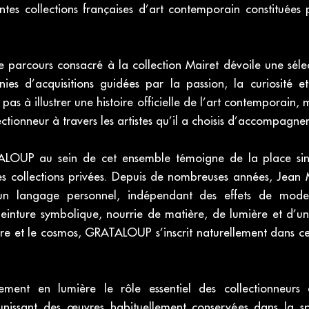
ntes collections françaises d’art contemporain constituées 
, le parcours consacré à la collection Mairet dévoile une sél
ies d’acquisitions guidées par la passion, la curiosité e
pas à illustrer une histoire officielle de l’art contemporain, 
ctionneur à travers les artistes qu’il a choisis d’accompagner
LOUP au sein de cet ensemble témoigne de la place sin
 collections privées. Depuis de nombreuses années, Jean M
 un langage personnel, indépendant des effets de mode e
inture symbolique, nourrie de matière, de lumière et d’une 
re et le cosmos, GRATALOUP s’inscrit naturellement dans ce
ement en lumière le rôle essentiel des collectionneurs 
nissant des œuvres habituellement conservées dans la sp