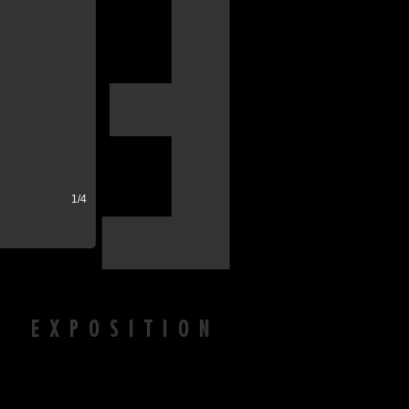
E
1/4
N EXPOSITION