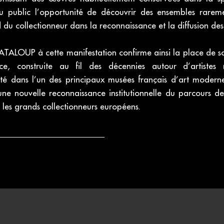
au public l’opportunité de découvrir des ensembles raremen
du collectionneur dans la reconnaissance et la diffusion des 
ATALOUP à cette manifestation confirme ainsi la place de 
nce, construite au fil des décennies autour d’artiste
té dans l’un des principaux musées français d’art modern
e nouvelle reconnaissance institutionnelle du parcours de l’
 les grands collectionneurs européens.
sition
derne et Contemporain de Strasbourg (MAMCS)- L'Oeil du Collectionneu