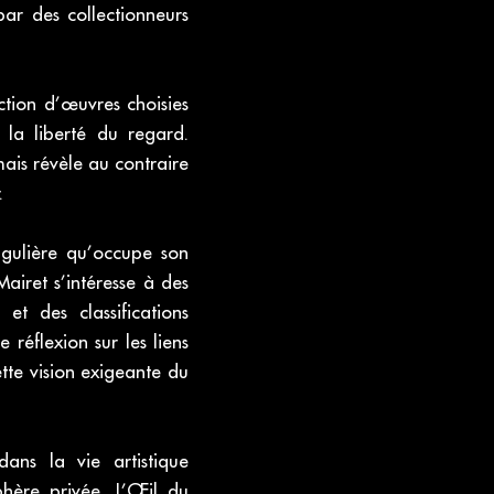
par des collectionneurs
ection d’œuvres choisies
t la liberté du regard.
mais révèle au contraire
.
gulière qu’occupe son
airet s’intéresse à des
t des classifications
réflexion sur les liens
tte vision exigeante du
dans la vie artistique
hère privée, L’Œil du