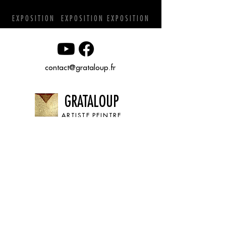
EXPOSITION EXPOSITION EXPOSITION
contact@grataloup.fr
GRATALOUP
ARTISTE PEINTRE
Site officiel du peintre GRATALOUP et de son
œuvre.
Peintures, dessins, objets, art urbain, biographie
complète, expositions et catalogue raisonné en
ligne.
Catalogue raisonné en cours d’établissement.
Mentions légales
© GRATALOUP — 2025