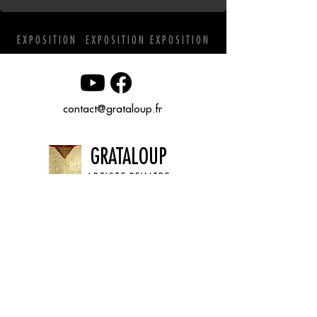
EXPOSITION EXPOSITION EXPOSITION
contact@grataloup.fr
GRATALOUP
ARTISTE PEINTRE
Site officiel du peintre GRATALOUP et de son
œuvre.
Peintures, dessins, objets, art urbain, biographie
complète, expositions et catalogue raisonné en
ligne.
Catalogue raisonné en cours d’établissement.
Mentions légales