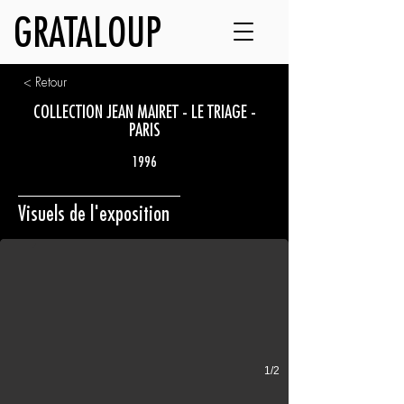
GRATALOUP
< Retour
COLLECTION JEAN MAIRET - LE TRIAGE -
PARIS
1996
Affiche de l’exposition
Visuels de l'exposition
Collection Jean Mairet - Le Triage - Paris
1/2