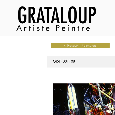
GRATALOUP
Artiste Peintre
< Retour - Peintures
GR-P-001108