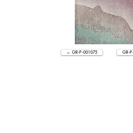
← GR-P-001075
GR-P