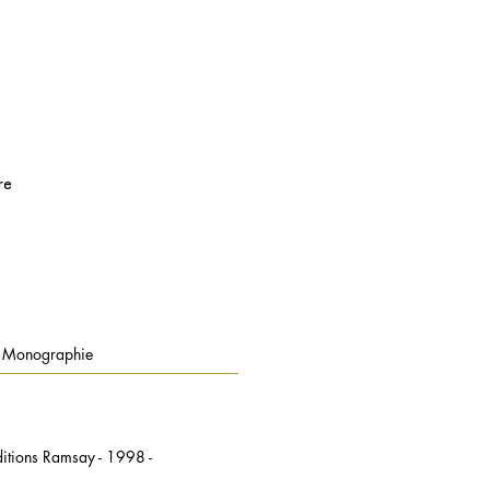
re
 - Monographie
ditions Ramsay - 1998 -