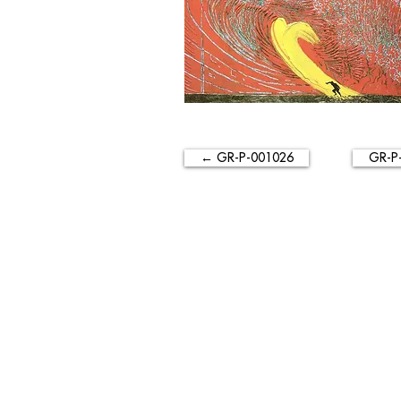
← GR-P-001026
GR-P