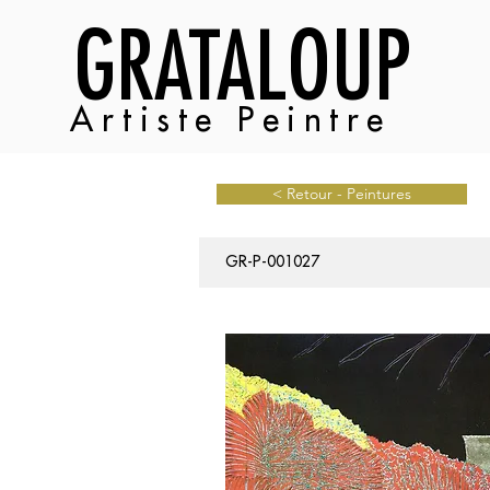
GRATALOUP
Artiste Peintre
< Retour - Peintures
GR-P-001027