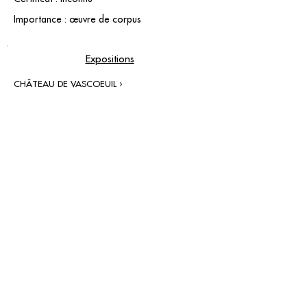
Importance : œuvre de corpus
Expositions
CHÂTEAU DE VASCOEUIL ›
contact@grataloup.fr
GRATALOUP
ARTISTE PEINTRE
Site officiel du peintre GRATALOUP et de son
œuvre.
Peintures, dessins, objets, art urbain, biographie
complète, expositions et catalogue raisonné en