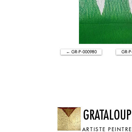
← GR-P-000980
GR-P
GRATALOUP
ARTISTE PEINTR