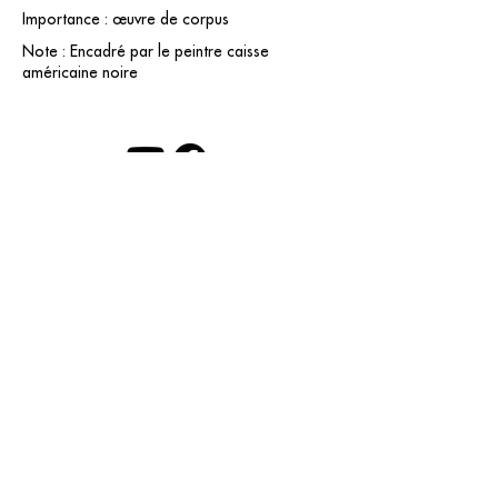
Importance : œuvre de corpus
Note : Encadré par le peintre caisse
américaine noire
contact@grataloup.fr
GRATALOUP
ARTISTE PEINTRE
Site officiel du peintre GRATALOUP et de son
œuvre.
Peintures, dessins, objets, art urbain, biographie
complète, expositions et catalogue raisonné en
ligne.
Catalogue raisonné en cours d’établissement.