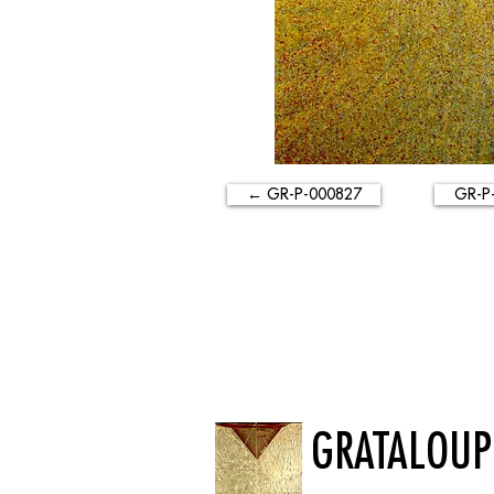
← GR-P-000827
GR-P
GRATALOUP