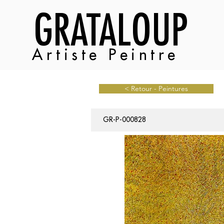
GRATALOUP
Artiste Peintre
< Retour - Peintures
GR-P-000828