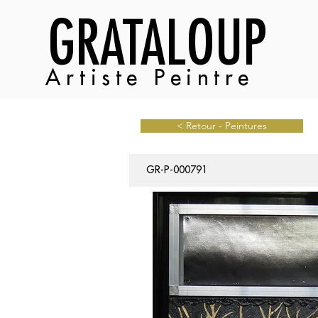
GRATALOUP
Artiste Peintre
< Retour - Peintures
GR-P-000791