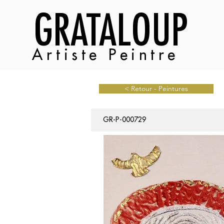
GRATALOUP
Artiste Peintre
< Retour - Peintures
GR-P-000729