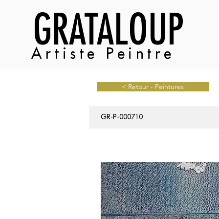
GRATALOUP
Artiste Peintre
< Retour - Peintures
GR-P-000710