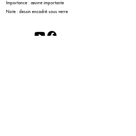
Importance : œuvre importante
Note : dessin encadré sous verre
contact@grataloup.fr
GRATALOUP
ARTISTE PEINTRE
Site officiel du peintre GRATALOUP et de son
œuvre.
Peintures, dessins, objets, art urbain, biographie
complète, expositions et catalogue raisonné en
ligne.
Catalogue raisonné en cours d’établissement.
Mentions légales