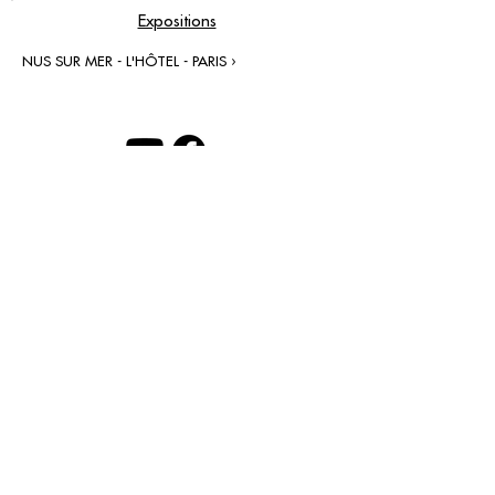
Expositions
NUS SUR MER - L'HÔTEL - PARIS ›
contact@grataloup.fr
GRATALOUP
ARTISTE PEINTRE
Site officiel du peintre GRATALOUP et de son
œuvre.
Peintures, dessins, objets, art urbain, biographie
complète, expositions et catalogue raisonné en
ligne.
Catalogue raisonné en cours d’établissement.