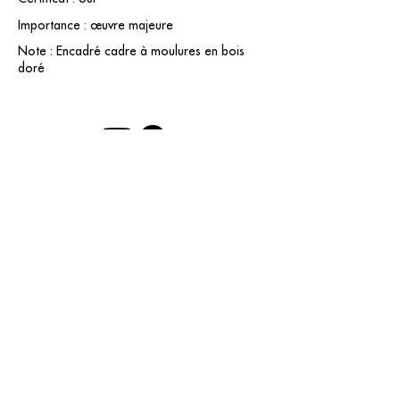
Importance : œuvre majeure
Note : Encadré cadre à moulures en bois
doré
contact@grataloup.fr
GRATALOUP
ARTISTE PEINTRE
Site officiel du peintre GRATALOUP et de son
œuvre.
Peintures, dessins, objets, art urbain, biographie
complète, expositions et catalogue raisonné en
ligne.
Catalogue raisonné en cours d’établissement.