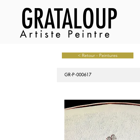
GRATALOUP
Artiste Peintre
< Retour - Peintures
GR-P-000617