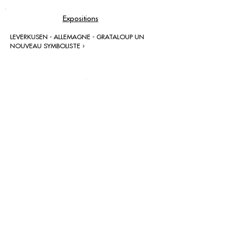
Expositions
LEVERKUSEN - ALLEMAGNE - GRATALOUP UN
NOUVEAU SYMBOLISTE ›
contact@grataloup.fr
GRATALOUP
ARTISTE PEINTRE
Site officiel du peintre GRATALOUP et de son
œuvre.
Peintures, dessins, objets, art urbain, biographie
complète, expositions et catalogue raisonné en
ligne.