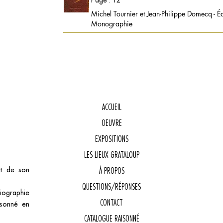
Page : 12
Michel Tournier et Jean-Philippe Domecq - É
Monographie
ACCUEIL
OEUVRE
E
EXPOSITIONS
LES LIEUX GRATALOUP
et de son
À PROPOS
QUESTIONS/RÉPONSES
biographie
CONTACT
isonné en
CATALOGUE RAISONNÉ