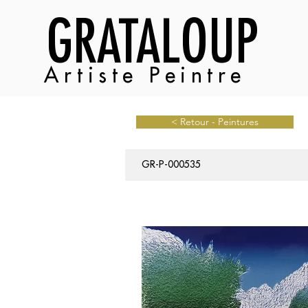
GRATALOUP
Artiste Peintre
< Retour - Peintures
GR-P-000535