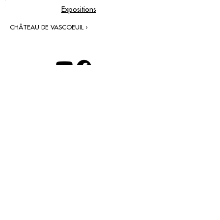
Expositions
CHÂTEAU DE VASCOEUIL ›
contact@grataloup.fr
GRATALOUP
ARTISTE PEINTRE
Site officiel du peintre GRATALOUP et de son
œuvre.
Peintures, dessins, objets, art urbain, biographie
complète, expositions et catalogue raisonné en
ligne.
Catalogue raisonné en cours d’établissement.