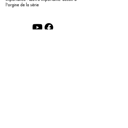
l'orgine de la série
contact@grataloup.fr
GRATALOUP
ARTISTE PEINTRE
Site officiel du peintre GRATALOUP et de son
œuvre.
Peintures, dessins, objets, art urbain, biographie
complète, expositions et catalogue raisonné en
ligne.
Catalogue raisonné en cours d’établissement.
Mentions légales
© GRATALOUP — 2025