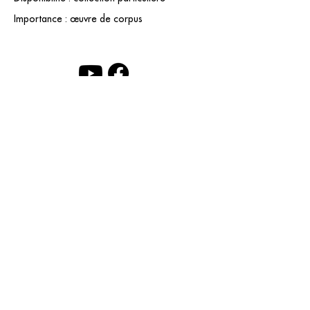
Importance : œuvre de corpus
contact@grataloup.fr
GRATALOUP
ARTISTE PEINTRE
Site officiel du peintre GRATALOUP et de son
œuvre.
Peintures, dessins, objets, art urbain, biographie
complète, expositions et catalogue raisonné en
ligne.
Catalogue raisonné en cours d’établissement.
Mentions légales