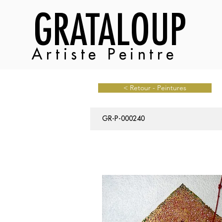
GRATALOUP
Artiste Peintre
< Retour - Peintures
GR-P-000240