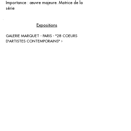
Importance : œuvre majeure. Matrice de la
série
Expositions
GALERIE MARQUET - PARIS - "28 COEURS
D'ARTISTES CONTEMPORAINS" ›
contact@grataloup.fr
GRATALOUP
ARTISTE PEINTRE
Site officiel du peintre GRATALOUP et de son
œuvre.
Peintures, dessins, objets, art urbain, biographie