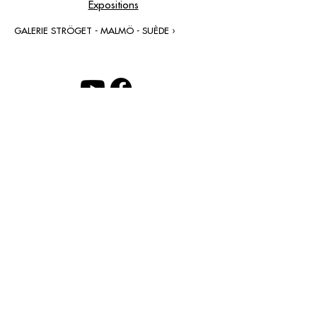
Expositions
GALERIE STRÖGET - MALMÖ - SUÈDE ›
contact@grataloup.fr
GRATALOUP
ARTISTE PEINTRE
Site officiel du peintre GRATALOUP et de son
œuvre.
Peintures, dessins, objets, art urbain, biographie
complète, expositions et catalogue raisonné en
ligne.
Catalogue raisonné en cours d’établissement.
Mentions légales