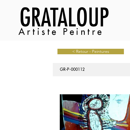
GRATALOUP
Artiste Peintre
< Retour - Peintures
GR-P-000112