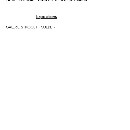
Expositions
GALERIE STROGET - SUÈDE ›
contact@grataloup.fr
GRATALOUP
ARTISTE PEINTRE
Site officiel du peintre GRATALOUP et de son
œuvre.
Peintures, dessins, objets, art urbain, biographie
complète, expositions et catalogue raisonné en
ligne.