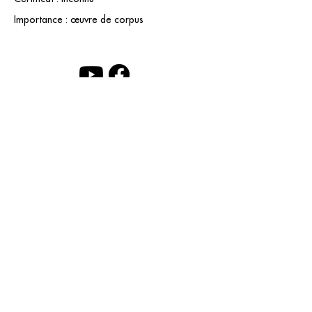
Importance : œuvre de corpus
contact@grataloup.fr
GRATALOUP
ARTISTE PEINTRE
Site officiel du peintre GRATALOUP et de son
œuvre.
Peintures, dessins, objets, art urbain, biographie
complète, expositions et catalogue raisonné en
ligne.
Catalogue raisonné en cours d’établissement.
Mentions légales