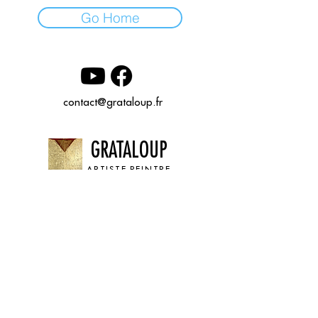
Go Home
contact@grataloup.fr
GRATALOUP
ARTISTE PEINTRE
Site officiel du peintre GRATALOUP et de son
œuvre.
Peintures, dessins, objets, art urbain, biographie
complète, expositions et catalogue raisonné en
ligne.
Catalogue raisonné en cours d’établissement.
Mentions légales